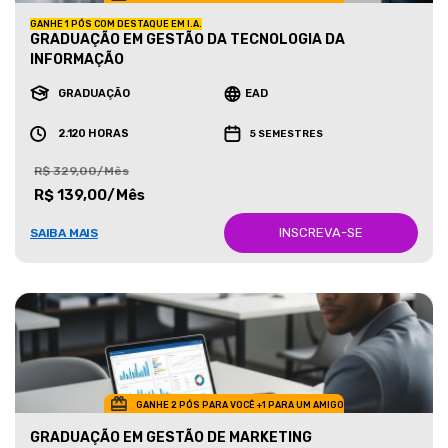
GANHE 1 PÓS COM DESTAQUE EM I.A.
GRADUAÇÃO EM GESTÃO DA TECNOLOGIA DA
INFORMAÇÃO
GRADUAÇÃO
EAD
2.120 HORAS
5 SEMESTRES
R$ 329,00/Mês
R$ 139,00/Mês
INSCREVA-SE
SAIBA MAIS
GANHE 2 PÓS PARA VOCÊ +1 PARA UM AMIGO
GRADUAÇÃO EM GESTÃO DE MARKETING