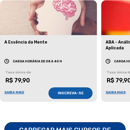
A Essência da Mente
ABA - Anál
Aplicada
CARGA HORÁRIA DE 08 A 40 H
CARGA HO
Taxa única de
Taxa única 
R$ 79,90
R$ 79,9
SAIBA MAIS
SAIBA MAIS
INSCREVA-SE
CARREGAR MAIS CURSOS DE