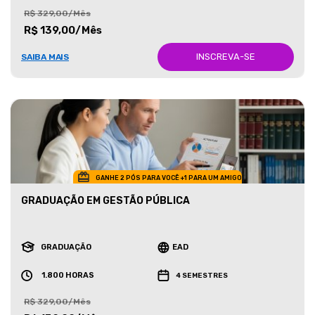
R$ 329,00/Mês
R$ 139,00/Mês
INSCREVA-SE
SAIBA MAIS
GANHE 2 PÓS PARA VOCÊ +1 PARA UM AMIGO
GRADUAÇÃO EM GESTÃO PÚBLICA
GRADUAÇÃO
EAD
1.800 HORAS
4 SEMESTRES
R$ 329,00/Mês