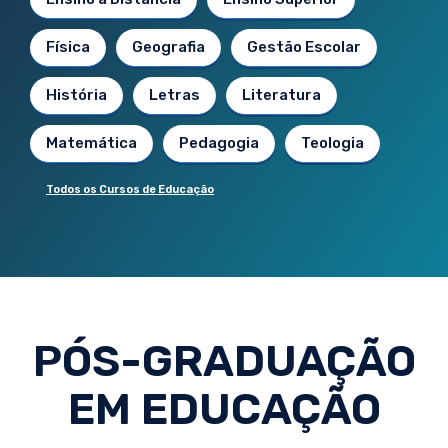
Física
Geografia
Gestão Escolar
História
Letras
Literatura
Matemática
Pedagogia
Teologia
Todos os Cursos de Educação
PÓS-GRADUAÇÃO
EM EDUCAÇÃO