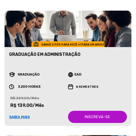
GANHE 2 PÓS PARA VOCÊ +1 PARA UM AMIGO
GRADUAÇÃO EM ADMINISTRAÇÃO
GRADUAÇÃO
EAD
3.200 HORAS
8 SEMESTRES
R$ 329,00/Mês
R$ 139,00/Mês
INSCREVA-SE
SAIBA MAIS