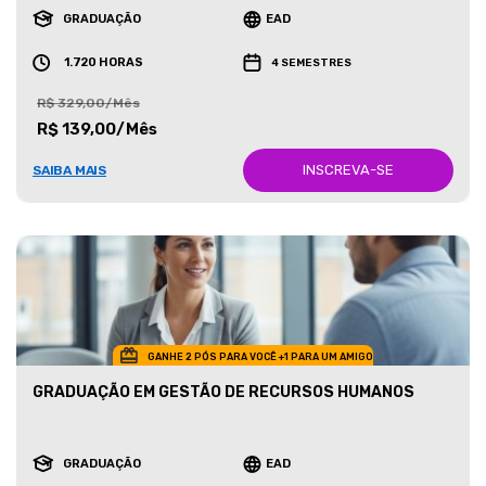
GRADUAÇÃO
EAD
1.720 HORAS
4 SEMESTRES
R$ 329,00/Mês
R$ 139,00/Mês
INSCREVA-SE
SAIBA MAIS
GANHE 2 PÓS PARA VOCÊ +1 PARA UM AMIGO
GRADUAÇÃO EM GESTÃO DE RECURSOS HUMANOS
GRADUAÇÃO
EAD