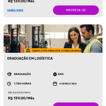
R$ 139,00/Mês
INSCREVA-SE
SAIBA MAIS
GANHE 2 PÓS PARA VOCÊ +1 PARA UM AMIGO
GRADUAÇÃO EM LOGÍSTICA
GRADUAÇÃO
EAD
1.720 HORAS
4 SEMESTRES
R$ 329,00/Mês
R$ 139,00/Mês