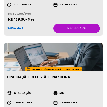
1.720 HORAS
4 SEMESTRES
R$ 329,00/Mês
R$ 139,00/Mês
INSCREVA-SE
SAIBA MAIS
GANHE 2 PÓS PARA VOCÊ +1 PARA UM AMIGO
GRADUAÇÃO EM GESTÃO FINANCEIRA
GRADUAÇÃO
EAD
1.800 HORAS
4 SEMESTRES