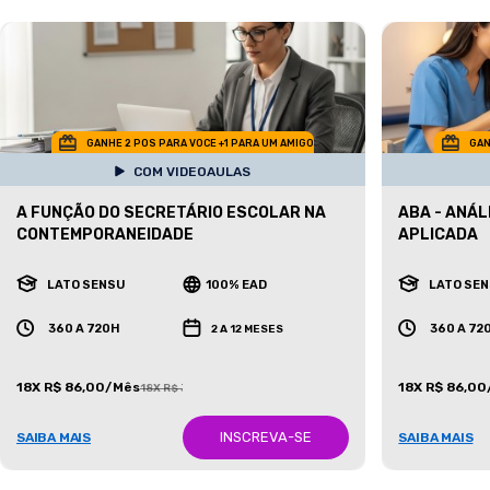
GANHE 2 POS PARA VOCE +1 PARA UM AMIGO
GAN
COM VIDEOAULAS
A FUNÇÃO DO SECRETÁRIO ESCOLAR NA
ABA - ANÁ
CONTEMPORANEIDADE
APLICADA
LATO SENSU
100% EAD
LATO SE
360 A 720H
360 A 72
2 A 12 MESES
18X R$ 86,00/Mês
18X R$ 86,0
18X R$ 387,00/Mês
INSCREVA-SE
SAIBA MAIS
SAIBA MAIS