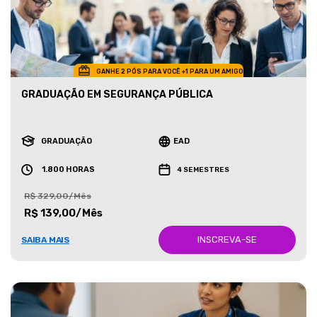
GANHE 2 PÓS PARA VOCÊ +1 PARA UM AMIGO
GRADUAÇÃO EM SEGURANÇA PÚBLICA
GRADUAÇÃO
EAD
1.800 HORAS
4 SEMESTRES
R$ 329,00/Mês
R$ 139,00/Mês
INSCREVA-SE
SAIBA MAIS