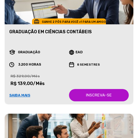
GANHE 2 PÓS PARA VOCÊ +1 PARA UM AMIGO
GRADUAÇÃO EM CIÊNCIAS CONTÁBEIS
GRADUAÇÃO
EAD
3.200 HORAS
8 SEMESTRES
R$ 329,00/Mês
R$ 139,00/Mês
INSCREVA-SE
SAIBA MAIS