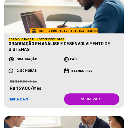
GANHE 2 PÓS PARA VOCÊ +1 PARA UM AMIGO
DESTAQUE PARA FULL STACK DEVELOPER
GRADUAÇÃO EM ANÁLISE E DESENVOLVIMENTO DE
SISTEMAS
GRADUAÇÃO
EAD
2.120 HORAS
5 SEMESTRES
R$ 329,00/Mês
R$ 139,00/Mês
INSCREVA-SE
SAIBA MAIS