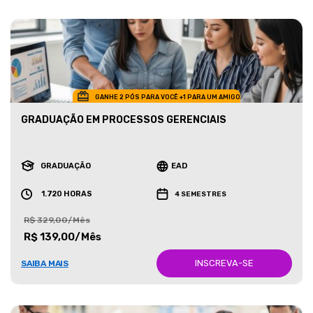
GANHE 2 PÓS PARA VOCÊ +1 PARA UM AMIGO
GRADUAÇÃO EM PROCESSOS GERENCIAIS
GRADUAÇÃO
EAD
1.720 HORAS
4 SEMESTRES
R$ 329,00/Mês
R$ 139,00/Mês
INSCREVA-SE
SAIBA MAIS