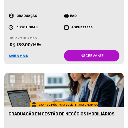
GRADUAÇÃO
EAD
1.720 HORAS
4 SEMESTRES
R$ 329,00/Mês
R$ 139,00/Mês
INSCREVA-SE
SAIBA MAIS
GANHE 2 PÓS PARA VOCÊ +1 PARA UM AMIGO
GRADUAÇÃO EM GESTÃO DE NEGÓCIOS IMOBILIÁRIOS